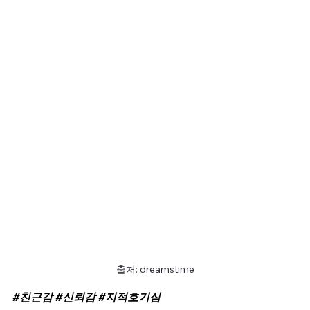
출처: dreamstime
#친근감
#신뢰감
#지적호기심